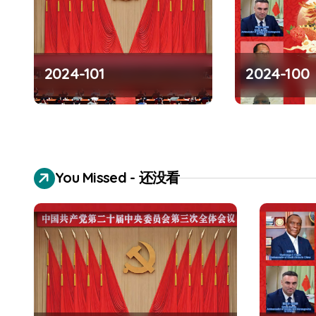
v
i
2024-101
2024-100
g
a
t
i
You Missed - 还没看
o
n