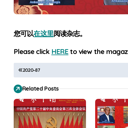
您可以
在这里
阅读杂志。
Please click
HERE
to view the magazi
P
2020-87
o
Related Posts
s
t
n
a