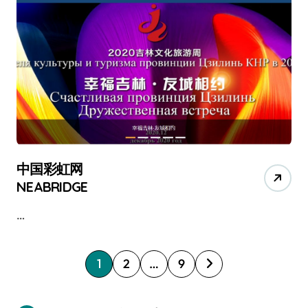
中国彩虹网
NEABRIDGE
…
P
1
2
…
9
o
s