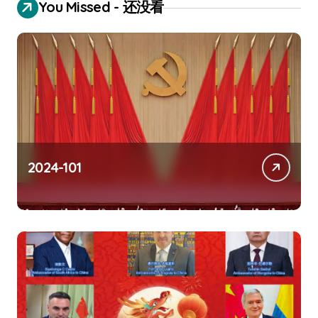
You Missed - 还没看
t
s
p
a
g
i
n
2024-101
a
t
i
o
n