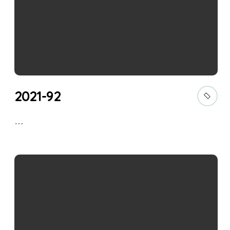
2021-92
…