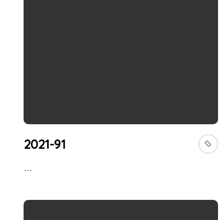
2021-91
…