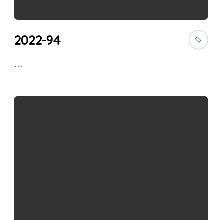
2022-94
…