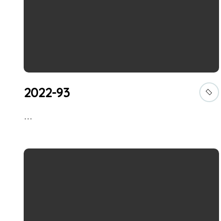
2022-93
…