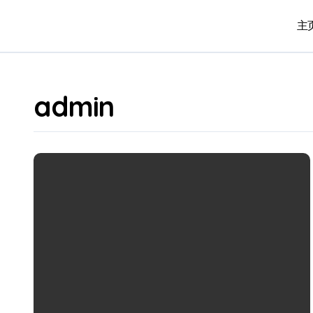
Skip
to
主页
content
admin