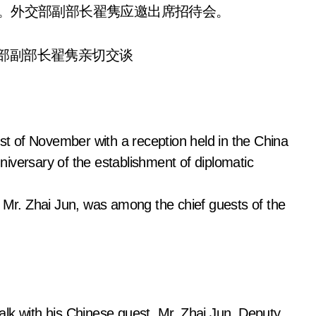
“。外交部副部长翟隽应邀出席招待会。
部副部长翟隽亲切交谈
1st of November with a reception held in the China
iversary of the establishment of diplomatic
, Mr. Zhai Jun, was among the chief guests of the
lk with his Chinese guest, Mr. Zhai Jun, Deputy