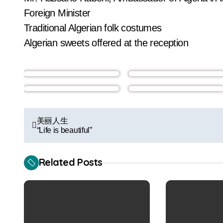
Foreign Minister
Traditional Algerian folk costumes
Algerian sweets offered at the reception
P
美丽人生
“Life is beautiful”
o
s
Related Posts
t
n
a