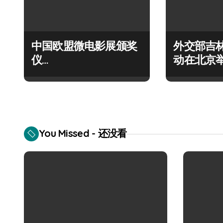
v
i
中国欧盟微电影展颁奖
外交部吉
g
仪
动在北京
Award Ceremony of
a
EU-China Short Film
t
Festival
i
You Missed - 还没看
o
n