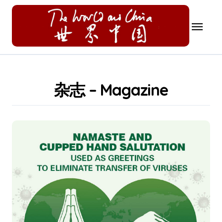
Skip
to
content
杂志 – Magazine