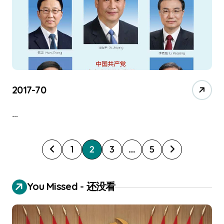
2017-70
…
P
1
2
3
…
5
o
s
You Missed - 还没看
t
s